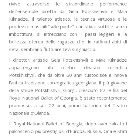
rivive attraverso le straordinarie performance
dell’ensemble diretta da Gela Potskhishvili e Maia
Kiknadze. Il talento atletico, la tecnica virtuosa e le
prodezze maschili “sulle punte”, con stivali sottili e senza
imbottitura, si intrecciano con i passi leggeri e la
bellezza eterea delle ragazze che, in raffinati abiti di
seta, sembrano fluttuare lievi sul ghiaccio.
I direttori artistici Gela Potskhishvili e Maia Kiknadze
appartengono alla celebre dinastia coreutica
Potskhishvili, che da oltre 60 anni custodisce e innova
l’antica tradizione coreografica georgiana. Il più giovane
della stirpe Potskhishvili, Giorgi, cresciuto tra le fila del
Royal National Ballet of Georgia, è stato recentemente
promosso, a soli 22 anni, primo ballerino del Teatro
Nazionale d’Olanda.
Il Royal National Ballet of Georgia, dopo aver calcato i
palcoscenici più prestigiosi d’Europa, Russia, Cina e Stati